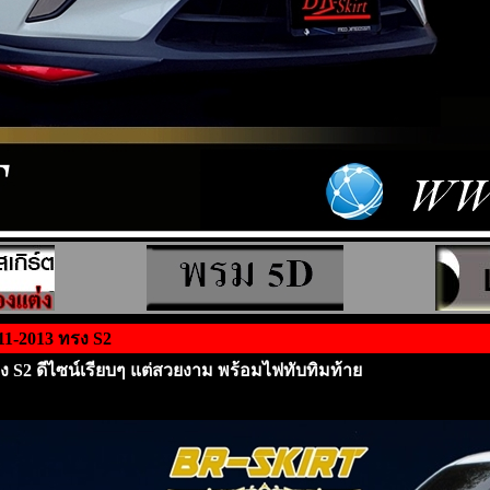
011-2013 ทรง S2
รง S2 ดีไซน์เรียบๆ แต่สวยงาม พร้อมไฟทับทิมท้าย